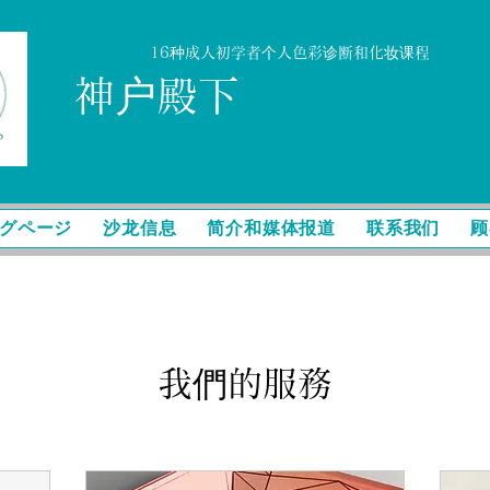
16种成人初学者个人色彩诊断和化妆课程
神户殿下
グページ
沙龙信息
简介和媒体报道
联系我们
顾
我們的服務