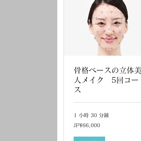
骨格ベースの立体
人メイク 5回コー
ス
1 小時 30 分鐘
66,000
JP¥66,000
日
元