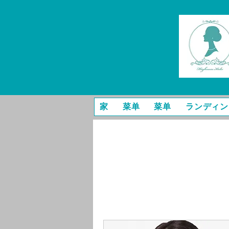
家
菜单
菜单
ランディン