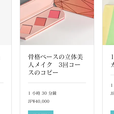
美
骨格ベースの立体美
人メイク 3回コー
スのコピー
1
17
1 小時 30 分鐘
J
日
元
40,000
JP¥40,000
日
元