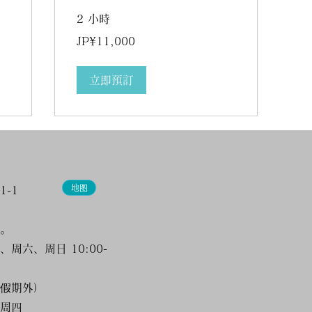
2 小時
11,000
JP¥11,000
日
元
立即預訂
地图
-1
。
周六、周日 10:00-
假期外）
周四