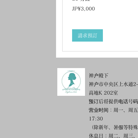
3,000
JP¥3,000
日
元
請求預訂
神户殿下
神户市中央区上水通2-1
高地K 202室
预订后将提供电话号码
营业时间：周一、周五、
17:30
（除新年、暑假等特殊
休息日：周二、周三、