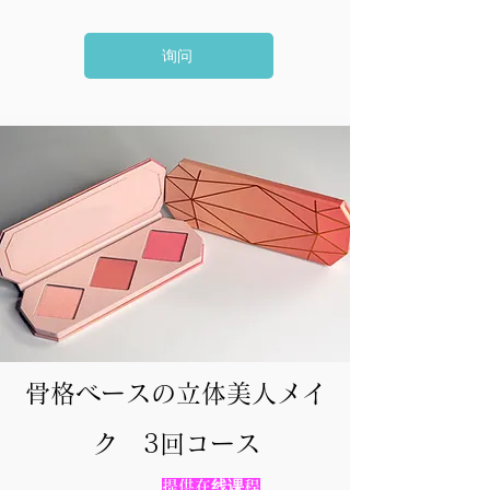
询问
​骨格ベースの立体美人メイ
ク 3回コース
提供在线课程