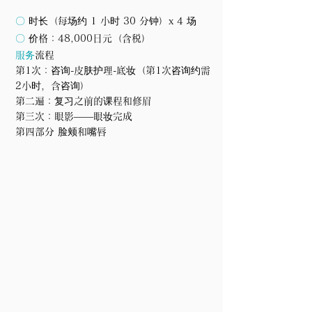
化妆是一门技术。一旦你学会了它，它将
使你受益终生。

〇
时长（每场约 1 小时 30 分钟）x 4 场
趋势每年都在变化，但基本原理保持不
〇
价格
：48,000日元（含税）
变。

服务
流程
第1次：咨询-皮肤护理-底妆（第1次咨询约需
但这不是一次性就能学会的东西。

2小时，含咨询）
我们希望您彻底掌握这些材料，因此我们
第二遍：复习之前的课程和修眉
将其设计为四节课程。

第三次：眼影——眼妆完成
此外，您还可以通过自己做练习来学习技
第四部分 脸颊和嘴唇
巧，这将加快您的学习进程。

本沙龙非常重视咨询，我们会仔细聆听您
的顾虑、皮肤类型、生活习惯等，以提供
适合每个人的化妆课程。

请放心前来。