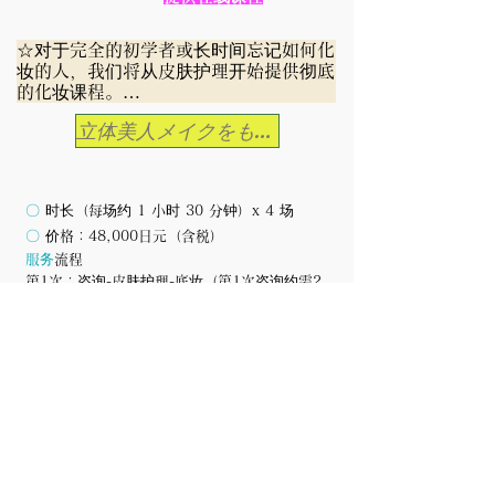
☆对于完全的初学者或长时间忘记如何化
妆的人，我们将从皮肤护理开始提供彻底
的化妆课程。

立体美人メイクをもっと詳しく知る
到第四节课结束时，您将能够自己化妆。

化妆是一门技术。一旦你学会了它，它将
使你受益终生。

〇
时长（每场约 1 小时 30 分钟）x 4 场
趋势每年都在变化，但基本原理保持不
〇
价格
：48,000日元（含税）
变。

服务
流程
但这不是一次性就能学会的东西。

第1次：咨询-皮肤护理-底妆（第1次咨询约需2
小时，含咨询）
我们希望您彻底掌握这些材料，因此我们
第二遍：复习之前的课程和修眉
将其设计为四节课程。

第三次：眼影——眼妆完成
此外，您还可以通过自己做练习来学习技
第四部分 脸颊和嘴唇
巧，这将加快您的学习进程。

本沙龙非常重视咨询，我们会仔细聆听您
应用优势
的顾虑、皮肤类型、生活习惯等，以提供
附赠原创化妆教材（约3册）
适合每个人的化妆课程。

课程期间以及完成后一个月内提供 LINE 支持
请放心前来。