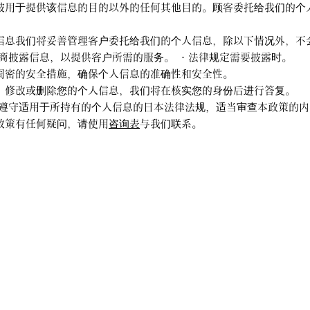
被用于提供该信息的目的以外的任何其他目的。顾客委托给我们的个
人信息我们将妥善管理客户委托给我们的个人信息，除以下情况外，不
包商披露信息，以提供客户所需的服务。 ・法律规定需要披露时。
取周密的安全措施，确保个人信息的准确性和安全性。
询、修改或删除您的个人信息，我们将在核实您的身份后进行答复。
司将遵守适用于所持有的个人信息的日本法律法规，适当审查本政策的
政策有任何疑问，请使用
咨询表
与我们联系。