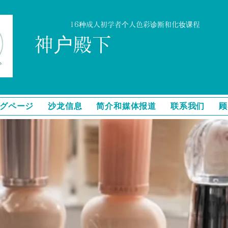
16种成人初学者个人色彩诊断和化妆课程
神户殿下
グページ
沙龙信息
简介和媒体报道
联系我们
顾