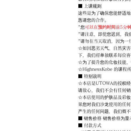
■ 上课规则
这些是为了确保您能舒适地
恳请您的合作。
*您
可以在预约时间前5分
*请注意，即使您迟到，我
*请勿在当天取消，因为一
☆如因恶劣天气、自然灾害
下，我们将单独联系每位客
☆为了提升您的化妆技能，
☆HighnessKobe
■ 特别说明
☆本店是UTOWA的授权
请放心，我们不会有任何销
☆本店使用的护肤品及彩妆
果您对我们沙龙使用的任何
产生的任何问题，我们概不
■ 销售价格 销售价格为
■ 付款方式