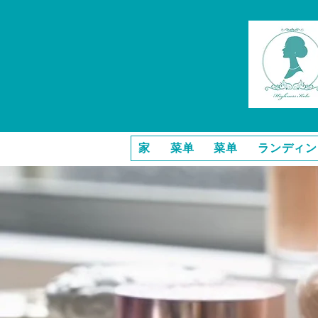
家
菜单
菜单
ランディン